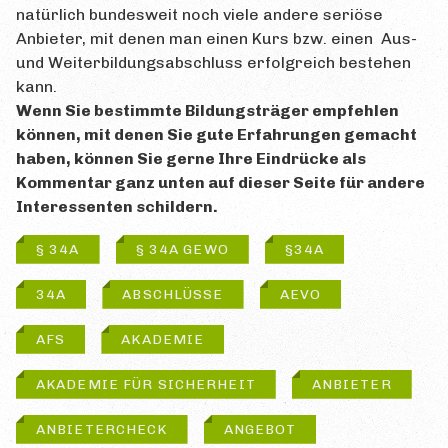
natürlich bundesweit noch viele andere seriöse
Anbieter, mit denen man einen Kurs bzw. einen Aus-
und Weiterbildungsabschluss erfolgreich bestehen
kann.
Wenn Sie bestimmte Bildungsträger empfehlen
können, mit denen Sie gute Erfahrungen gemacht
haben, können Sie gerne Ihre Eindrücke als
Kommentar ganz unten auf dieser Seite für andere
Interessenten schildern.
§ 34A
§ 34A GEWO
§34A
34A
ABSCHLÜSSE
AEVO
AFS
AKADEMIE
AKADEMIE FÜR SICHERHEIT
ANBIETER
ANBIETERCHECK
ANGEBOT