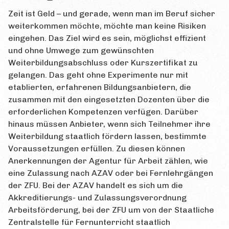
Qualifizierungen
Zeit ist Geld – und gerade, wenn man im Beruf sicher
weiterkommen möchte, möchte man keine Risiken
Suche
eingehen. Das Ziel wird es sein, möglichst effizient
Kontakt
und ohne Umwege zum gewünschten
Weiterbildungsabschluss oder Kurszertifikat zu
ÜBEN
gelangen. Das geht ohne Experimente nur mit
etablierten, erfahrenen Bildungsanbietern, die
Testfragen
zusammen mit den eingesetzten Dozenten über die
Insider-Tipps
erforderlichen Kompetenzen verfügen. Darüber
hinaus müssen Anbieter, wenn sich Teilnehmer ihre
BLOG
Weiterbildung staatlich fördern lassen, bestimmte
Voraussetzungen erfüllen. Zu diesen können
Neueste Beiträge
Anerkennungen der Agentur für Arbeit zählen, wie
Alle Beiträge
eine Zulassung nach AZAV oder bei Fernlehrgängen
der ZFU. Bei der AZAV handelt es sich um die
LINKS
Akkreditierungs- und Zulassungsverordnung
Arbeitsförderung, bei der ZFU um von der Staatliche
HILFE-FORUM
Zentralstelle für Fernunterricht staatlich