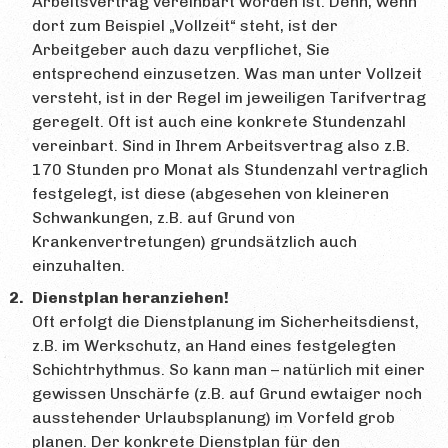
Arbeitsvertrag vereinbart worden ist. Denn, wenn
dort zum Beispiel „Vollzeit“ steht, ist der
Arbeitgeber auch dazu verpflichet, Sie
entsprechend einzusetzen. Was man unter Vollzeit
versteht, ist in der Regel im jeweiligen Tarifvertrag
geregelt. Oft ist auch eine konkrete Stundenzahl
vereinbart. Sind in Ihrem Arbeitsvertrag also z.B.
170 Stunden pro Monat als Stundenzahl vertraglich
festgelegt, ist diese (abgesehen von kleineren
Schwankungen, z.B. auf Grund von
Krankenvertretungen) grundsätzlich auch
einzuhalten.
Dienstplan heranziehen!
Oft erfolgt die Dienstplanung im Sicherheitsdienst,
z.B. im Werkschutz, an Hand eines festgelegten
Schichtrhythmus. So kann man – natürlich mit einer
gewissen Unschärfe (z.B. auf Grund ewtaiger noch
ausstehender Urlaubsplanung) im Vorfeld grob
planen. Der konkrete Dienstplan für den