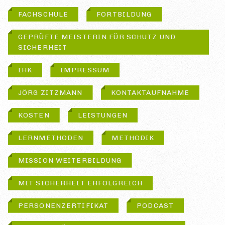
FACHSCHULE
FORTBILDUNG
GEPRÜFTE MEISTERIN FÜR SCHUTZ UND
SICHERHEIT
IHK
IMPRESSUM
JÖRG ZITZMANN
KONTAKTAUFNAHME
KOSTEN
LEISTUNGEN
LERNMETHODEN
METHODIK
MISSION WEITERBILDUNG
MIT SICHERHEIT ERFOLGREICH
PERSONENZERTIFIKAT
PODCAST