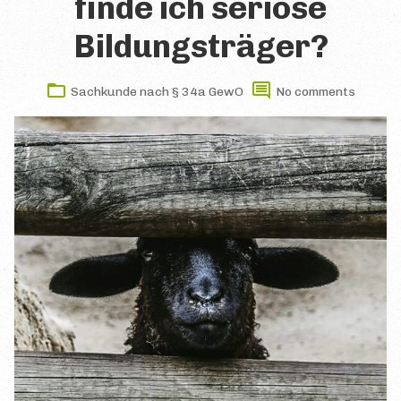
finde ich seriöse
Allgemeine Tipps
Bildungsträger?
Literatur
Sachkunde nach § 34a GewO
No comments
Lern- & Karteikarten
Online-Kurse
Präsenzlehrgänge
PRÜFUNG
Kurz & Knapp
Voraussetzungen
Themen & Inhalte
Anmeldung zur Prüfung
Prüfungsgebühren