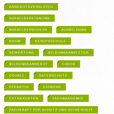
ANGEBOTSVERGLEICH
AUSBILDEREIGNUNG
AUSBILDERSCHEIN
AUSBILDUNG
BDSW
BERUFSSCHULE
BEWERTUNG
BILDUNGSANBIETER
BILDUNGSANGEBOT
CHECK
COOKIE
DATENSCHUTZ
DIDAKTIK
EIGNUNG
EXTRAKOSTEN
FACHAKADEMIE
FACHKRAFT FÜR SCHUTZ UND SICHERHEIT