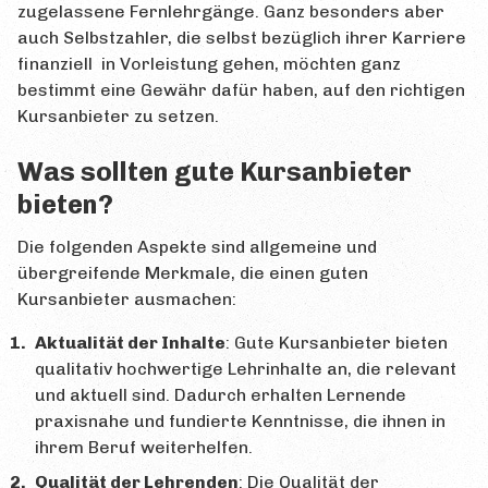
Alle Beiträge
zugelassene Fernlehrgänge. Ganz besonders aber
auch Selbstzahler, die selbst bezüglich ihrer Karriere
Eigenen Beitrag erstellen
finanziell in Vorleistung gehen, möchten ganz
bestimmt eine Gewähr dafür haben, auf den richtigen
INFO
Kursanbieter zu setzen.
Impressum
Was sollten gute Kursanbieter
Datenschutz
bieten?
Kontaktformular
Die folgenden Aspekte sind allgemeine und
übergreifende Merkmale, die einen guten
Kursanbieter ausmachen:
Aktualität der Inhalte
: Gute Kursanbieter bieten
qualitativ hochwertige Lehrinhalte an, die relevant
und aktuell sind. Dadurch erhalten Lernende
praxisnahe und fundierte Kenntnisse, die ihnen in
ihrem Beruf weiterhelfen.
Qualität der Lehrenden
: Die Qualität der