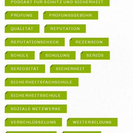
PODCAST FÜR SCHUTZ UND SICHERHEIT
PRÜFUNG
PRÜFUNGSGEBÜHR
QUALITÄT
REPUTATION
REPUTATIONSCHECK
REZENSION
SCHULE
SCHULUNG
SERIÖS
SERIOSITÄT
SICHERHEIT
SICHERHEITSFACHSCHULE
SICHERHEITSSCHULE
SOZIALE NETZWERKE
VERSCHLÜSSELUNG
WEITERBILDUNG