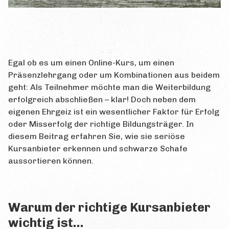
Prüfungsorte
Prüfungstermine
Prüfungsablauf
Egal ob es um einen Online-Kurs, um einen
Bewertung
Präsenzlehrgang oder um Kombinationen aus beidem
geht: Als Teilnehmer möchte man die Weiterbildung
Wiederholung
erfolgreich abschließen – klar! Doch neben dem
eigenen Ehrgeiz ist ein wesentlicher Faktor für Erfolg
Zertifikat
oder Misserfolg der richtige Bildungsträger. In
GESETZ
diesem Beitrag erfahren Sie, wie sie seriöse
Kursanbieter erkennen und schwarze Schafe
FRAGEN
aussortieren können.
Häufige Fragen
Forum
Warum der richtige Kursanbieter
Glossar
wichtig ist…