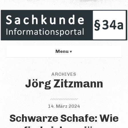
Menu
GRÜNDE
ARCHIVES
Übersicht
Jörg Zitzmann
Rechtlich
Beruflich
14. März 2024
Persönlich
Schwarze Schafe: Wie
VORBEREITUNG