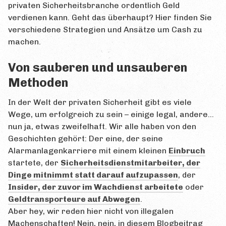
privaten Sicherheitsbranche ordentlich Geld
Prüfungsorte
verdienen kann. Geht das überhaupt? Hier finden Sie
verschiedene Strategien und Ansätze um Cash zu
Prüfungstermine
machen.
Prüfungsablauf
Von sauberen und unsauberen
Bewertung
Methoden
Wiederholung
In der Welt der privaten Sicherheit gibt es viele
Zertifikat
Wege, um erfolgreich zu sein – einige legal, andere…
nun ja, etwas zweifelhaft. Wir alle haben von den
GESETZ
Geschichten gehört: Der eine, der seine
Alarmanlagenkarriere mit einem kleinen
Einbruch
FRAGEN
startete, der
Sicherheitsdienstmitarbeiter, der
Häufige Fragen
Dinge mitnimmt statt darauf aufzupassen
, der
Insider, der zuvor im Wachdienst arbeitete
oder
Forum
Geldtransporteure auf Abwegen
.
Aber hey, wir reden hier nicht von illegalen
Glossar
Machenschaften! Nein, nein, in diesem Blogbeitrag