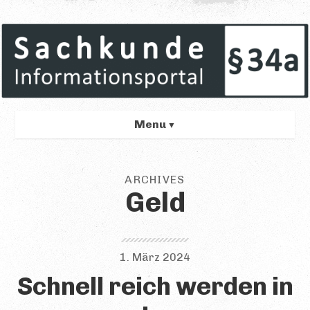
Menu
GRÜNDE
ARCHIVES
Übersicht
Geld
Rechtlich
Beruflich
1. März 2024
Persönlich
Schnell reich werden in
VORBEREITUNG