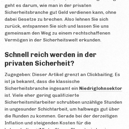
Qualifizierungen
geht es darum, wie man in der privaten
Sicherheitsbranche gut Geld verdienen kann, ohne
Suche
dabei Gesetze zu brechen. Also lehnen Sie sich
zurück, entspannen Sie sich und lassen Sie uns
Kontakt
gemeinsam den Weg zu einem rechtschaffenen
ÜBEN
Vermögen in der Sicherheitswelt erkunden.
Testfragen
Schnell reich werden in der
Insider-Tipps
privaten Sicherheit?
BLOG
Zugegeben: Dieser Artikel grenzt an Clickbaiting. Es
ist ja bekannt, dass die klassische
Neueste Beiträge
Sicherheitsbranche ingesamt ein
Niedriglohnsektor
ist. Viele eher gering qualifizierte
Alle Beiträge
Sicherheitsmitarbeiter schrubben unzählige Stunden
LINKS
in ungesunder Schichtarbeit, um halbwegs gut über
die Runden zu kommen. Gerade bei der derzeitigen
HILFE-FORUM
Inflation und steigenden Kosten für die