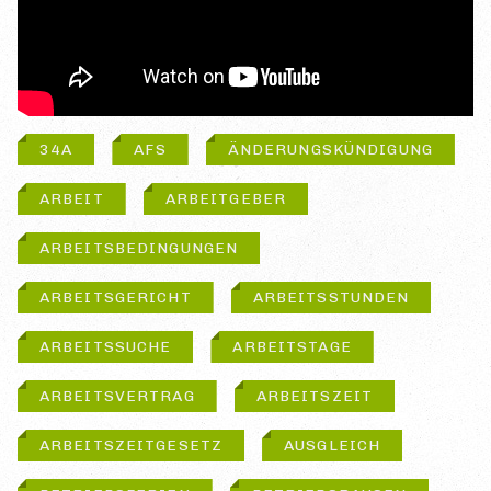
34A
AFS
ÄNDERUNGSKÜNDIGUNG
ARBEIT
ARBEITGEBER
ARBEITSBEDINGUNGEN
ARBEITSGERICHT
ARBEITSSTUNDEN
ARBEITSSUCHE
ARBEITSTAGE
ARBEITSVERTRAG
ARBEITSZEIT
ARBEITSZEITGESETZ
AUSGLEICH