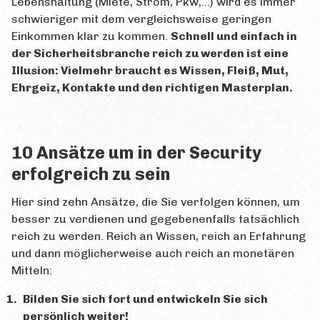
Lebenshaltung (Miete, Strom, Pkw,…) wird es immer
Alle Beiträge
schwieriger mit dem vergleichsweise geringen
Eigenen Beitrag erstellen
Einkommen klar zu kommen.
Schnell und einfach in
der Sicherheitsbranche reich zu werden ist eine
INFO
Illusion: Vielmehr braucht es Wissen, Fleiß, Mut,
Ehrgeiz, Kontakte und den richtigen Masterplan.
Impressum
Datenschutz
Kontaktformular
10 Ansätze um in der Security
erfolgreich zu sein
Hier sind zehn Ansätze, die Sie verfolgen können, um
besser zu verdienen und gegebenenfalls tatsächlich
reich zu werden. Reich an Wissen, reich an Erfahrung
und dann möglicherweise auch reich an monetären
Mitteln:
Bilden Sie sich fort und entwickeln Sie sich
persönlich weiter!