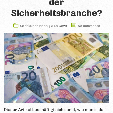
der
Allgemeine Tipps
Sicherheitsbranche?
Literatur
Sachkunde nach § 34a GewO
No comments
Lern- & Karteikarten
Online-Kurse
Präsenzlehrgänge
PRÜFUNG
Kurz & Knapp
Voraussetzungen
Themen & Inhalte
Anmeldung zur Prüfung
Prüfungsgebühren
Dieser Artikel beschäftigt sich damit, wie man in der