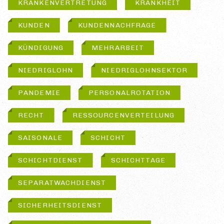
KRANKENVERTRETUNG
KRANKHEIT
KUNDEN
KUNDENNACHFRAGE
KÜNDIGUNG
MEHRARBEIT
NIEDRIGLOHN
NIEDRIGLOHNSEKTOR
PANDEMIE
PERSONALROTATION
RECHT
RESSOURCENVERTEILUNG
SAISONALE
SCHICHT
SCHICHTDIENST
SCHICHTTAGE
SEPARATWACHDIENST
SICHERHEITSDIENST