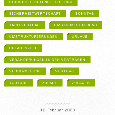
SICHERHEITSDIENSTLEISTUNG
SICHERHEITWIRTSCHAFT
SONNTAG
TARIFVERTRAG
UMSTRUKTURIERUNG
UMSTRUKTURIERUNGEN
URLAUB
URLAUBSZEIT
VERÄNDERUNGEN IN DEN VERTRÄGEN
VERRINGERUNG
VERTRAG
YOUTUBE
ZULAGE
ZULAGEN
12. Februar 2023