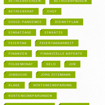
BETRIEBSFERIEN
BETRIEBSPAUSEN
BETRIEBSRAT
CHEF
COVID-PANDEMIE
DIENSTPLAN
EINSATZAGE
EINSÄTZE
FEIERTAG
FEIERTAGSARBEIT
FINANZEN
FINANZIELLE ASPEKTE
FOLGEMONAT
GELD
JOB
JOBSUCHE
JÖRG ZITZMANN
KLAGE
KOSTENEINSPARUNG
KOSTENEINSPARUNGEN