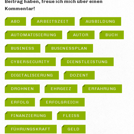
Beitrag haben, freue ich mich über einen
Kommentar!
ABO
ARBEITSZEIT
AUSBILDUNG
AUTOMATISIERUNG
AUTOR
BUCH
BUSINESS
BUSINESSPLAN
CYBERSECURITY
DIENSTLEISTUNG
DIGITALISIERUNG
DOZENT
DROHNEN
EHRGEIZ
ERFAHRUNG
ERFOLG
ERFOLGREICH
FINANZIERUNG
FLEISS
FÜHRUNGSKRAFT
GELD