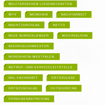
MILITÄRISCHEN LIEGENSCHAFTEN
MTV
MÜNCHEN
NACHTARBEIT
NACHTZUSCHLAG
NETTO
NEUE BUNDESLÄNDER
NIEDRIGLOHN
NIEDRIGLOHNSEKTOR
NORDRHEIN-WESTFALEN.
NOTRUF- UND SERVICELEITSTELLE
NSL-FACHKRAFT
ORTSZULAGE
ORTSZUSCHLAG
OUTSOURCING
PERSONENBEFREIUNG