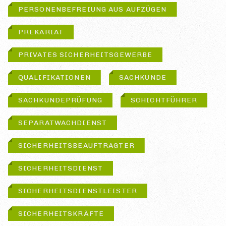
PERSONENBEFREIUNG AUS AUFZÜGEN
PREKARIAT
PRIVATES SICHERHEITSGEWERBE
QUALIFIKATIONEN
SACHKUNDE
SACHKUNDEPRÜFUNG
SCHICHTFÜHRER
SEPARATWACHDIENST
SICHERHEITSBEAUFTRAGTER
SICHERHEITSDIENST
SICHERHEITSDIENSTLEISTER
SICHERHEITSKRÄFTE