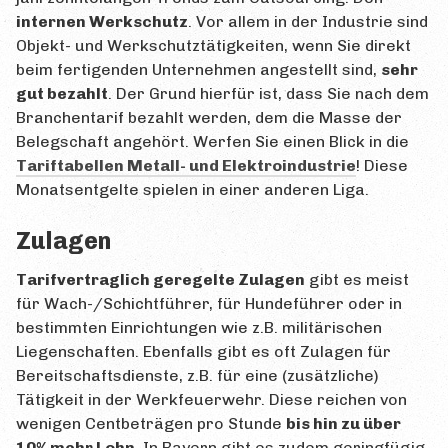
internen Werkschutz
. Vor allem in der Industrie sind
Objekt- und Werkschutztätigkeiten, wenn Sie direkt
beim fertigenden Unternehmen angestellt sind,
sehr
gut bezahlt
. Der Grund hierfür ist, dass Sie nach dem
Branchentarif bezahlt werden, dem die Masse der
Belegschaft angehört. Werfen Sie einen Blick in die
Tariftabellen Metall- und Elektroindustrie
! Diese
Monatsentgelte spielen in einer anderen Liga.
Zulagen
Tarifvertraglich geregelte Zulagen
gibt es meist
für Wach-/Schichtführer, für Hundeführer oder in
bestimmten Einrichtungen wie z.B. militärischen
Liegenschaften. Ebenfalls gibt es oft Zulagen für
Bereitschaftsdienste, z.B. für eine (zusätzliche)
Tätigkeit in der Werkfeuerwehr. Diese reichen von
wenigen Centbeträgen pro Stunde
bis hin zu über
10% mehr Lohn
. In Bayern gibt es zudem geringfügig