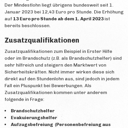
Alle Beiträge
Der Mindestlohn liegt übrigens bundesweit seit 1.
Januar 2023 bei 12,43 Euro pro Stunde. Die Erhöhung
Eigenen Beitrag erstellen
auf
13 Euro pro Stunde ab dem 1. April 2023
ist
INFO
bereits beschlossen.
Impressum
Zusatzqualifikationen
Datenschutz
Zusatzqualifikationen zum Beispiel in Erster Hilfe
oder im Brandschutz (z.B. als Brandschutzhelfer) sind
Kontaktformular
sehr hilfreich und steigern den Marktwert von
Sicherheitskräften. Nicht immer wirken diese sich
direkt auf den Stundenlohn aus, sind jedoch in jedem
Fall ein Pluspunkt bei Bewerbungen. Als
Zusatzqualifikationen kommen unter anderem
folgende in Frage:
Brandschutzhelfer
Evakuierungshelfer
Aufzugsbefreiung (Personenbefreiung aus