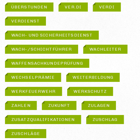
ÜBERSTUNDEN
VER.DI
VERDI
VERDIENST
WACH- UND SICHERHEITSDIENST
WACH-/SCHICHTFÜHRER
WACHLEITER
WAFFENSACHKUNDEPRÜFUNG
WECHSELPRÄMIE
WEITERBILDUNG
WERKFEUERWEHR
WERKSCHUTZ
ZAHLEN
ZUKUNFT
ZULAGEN
ZUSATZQUALIFIKATIONEN
ZUSCHLAG
ZUSCHLÄGE