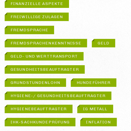
FINANZIELLE ASPEKTE
FREIWILLIGE ZULAGEN
FREMDSPRACHE
FREMDSPRACHENKENNTNISSE
GELD
GELD- UND WERTTRANSPORT
GESUNDHEITSBEAUFTRAGTER
GRUNDSTUNDENLOHN
HUNDEFÜHRER
HYGIENE-/ GESUNDHEITSBEAUFTRAGTER
HYGIENEBEAUFTRAGTER
IG METALL
IHK-SACHKUNDEPRÜFUNG
INFLATION