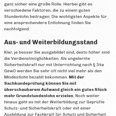
Qualifizierungen
ganz sicher eine große Rolle. Hierbei gibt es
verschiedene Faktoren, die zu einem guten
Suche
Stundenlohn beitragen. Die wichtigsten Aspekte für
eine ansprechendere Entlohnung finden Sie
Kontakt
nachfolgend.
ÜBEN
Aus- und Weiterbildungsstand
Testfragen
Klar, je besser Sie ausgebildet sind, desto höher sind
Insider-Tipps
die Verdienstmöglichkeiten. Als ungelernte
Sicherheitskraft nur mit Unterrichtung nach § 34a
BLOG
GewO werden Sie sehr oft nicht viel mehr als den
Neueste Beiträge
Mindestlohn bezahlt bekommen.
Mit der
Sachkundeprüfung können Sie mit
Alle Beiträge
überschaubarem Aufwand gleich ein gutes Stück
mehr Grundstundenlohn erzielen
. Noch weiter
LINKS
hinaus geht es mit der Weiterbildung zur Geprüfte
HILFE-FORUM
Schutz- und Sicherheitskraft oder mit einer
Ausbildung zur Fachkraft für Schutz und Sicherheit.