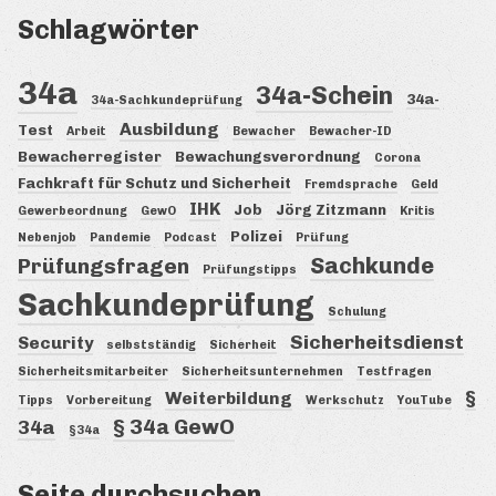
Schlagwörter
34a
34a-Schein
34a-
34a-Sachkundeprüfung
Ausbildung
Test
Arbeit
Bewacher
Bewacher-ID
Bewacherregister
Bewachungsverordnung
Corona
Fachkraft für Schutz und Sicherheit
Fremdsprache
Geld
IHK
Job
Jörg Zitzmann
Gewerbeordnung
GewO
Kritis
Polizei
Nebenjob
Pandemie
Podcast
Prüfung
Sachkunde
Prüfungsfragen
Prüfungstipps
Sachkundeprüfung
Schulung
Sicherheitsdienst
Security
selbstständig
Sicherheit
Sicherheitsmitarbeiter
Sicherheitsunternehmen
Testfragen
§
Weiterbildung
Tipps
Vorbereitung
Werkschutz
YouTube
§ 34a GewO
34a
§34a
Seite durchsuchen