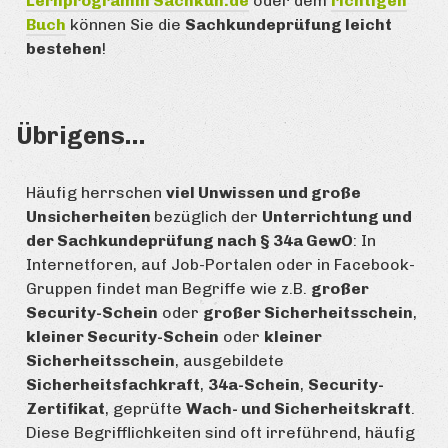
Lernprogramm Sachkun.de
oder dem
richtigen
Buch
können Sie die
Sachkundeprüfung leicht
bestehen
!
Übrigens…
Häufig herrschen
viel Unwissen und große
Unsicherheiten
bezüglich der
Unterrichtung und
der Sachkundeprüfung nach § 34a GewO
: In
Internetforen, auf Job-Portalen oder in Facebook-
Gruppen findet man Begriffe wie z.B.
großer
Security-Schein
oder
großer Sicherheitsschein
,
kleiner Security-Schein
oder
kleiner
Sicherheitsschein
, ausgebildete
Sicherheitsfachkraft
,
34a-Schein
,
Security-
Zertifikat
, geprüfte
Wach- und Sicherheitskraft
.
Diese Begrifflichkeiten sind oft irreführend, häufig