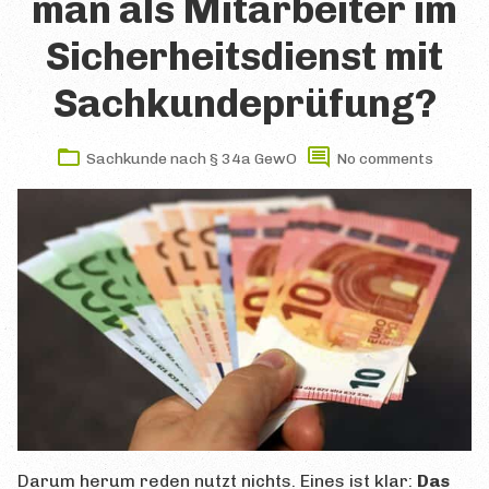
man als Mitarbeiter im
Allgemeine Tipps
Sicherheitsdienst mit
Literatur
Sachkundeprüfung?
Lern- & Karteikarten
Sachkunde nach § 34a GewO
No comments
Online-Kurse
Präsenzlehrgänge
PRÜFUNG
Kurz & Knapp
Voraussetzungen
Themen & Inhalte
Anmeldung zur Prüfung
Prüfungsgebühren
Darum herum reden nutzt nichts. Eines ist klar:
Das