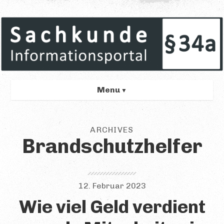
Menu
GRÜNDE
ARCHIVES
Übersicht
Brandschutzhelfer
Rechtlich
Beruflich
12. Februar 2023
Persönlich
Wie viel Geld verdient
VORBEREITUNG