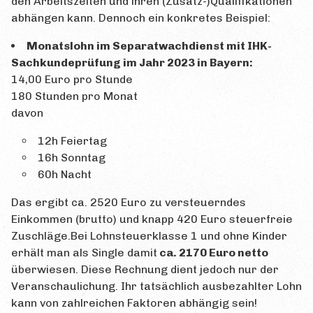
den Arbeitszeiten und ihren (Zusatz-)Qualifikationen
abhängen kann. Dennoch ein konkretes Beispiel:
Monatslohn im Separatwachdienst mit IHK-
Sachkundeprüfung im Jahr 2023 in Bayern:
14,00 Euro pro Stunde
180 Stunden pro Monat
davon
12h Feiertag
16h Sonntag
60h Nacht
Das ergibt ca. 2520 Euro zu versteuerndes
Einkommen (brutto) und knapp 420 Euro steuerfreie
Zuschläge.Bei Lohnsteuerklasse 1 und ohne Kinder
erhält man als Single damit
ca. 2170 Euro netto
überwiesen. Diese Rechnung dient jedoch nur der
Veranschaulichung. Ihr tatsächlich ausbezahlter Lohn
kann von zahlreichen Faktoren abhängig sein!