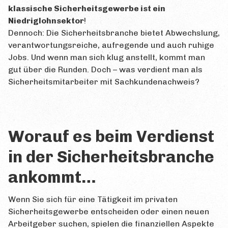
klassische Sicherheitsgewerbe ist ein
Prüfungsorte
Niedriglohnsektor
!
Prüfungstermine
Dennoch: Die Sicherheitsbranche bietet Abwechslung,
verantwortungsreiche, aufregende und auch ruhige
Prüfungsablauf
Jobs. Und wenn man sich klug anstellt, kommt man
gut über die Runden. Doch – was verdient man als
Bewertung
Sicherheitsmitarbeiter mit Sachkundenachweis?
Wiederholung
Zertifikat
Worauf es beim Verdienst
GESETZ
in der Sicherheitsbranche
FRAGEN
ankommt…
Häufige Fragen
Forum
Wenn Sie sich für eine Tätigkeit im privaten
Sicherheitsgewerbe entscheiden oder einen neuen
Glossar
Arbeitgeber suchen, spielen die finanziellen Aspekte