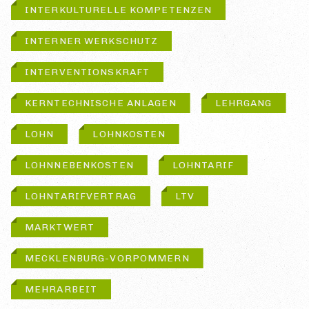
INTERKULTURELLE KOMPETENZEN
INTERNER WERKSCHUTZ
INTERVENTIONSKRAFT
KERNTECHNISCHE ANLAGEN
LEHRGANG
LOHN
LOHNKOSTEN
LOHNNEBENKOSTEN
LOHNTARIF
LOHNTARIFVERTRAG
LTV
MARKTWERT
MECKLENBURG-VORPOMMERN
MEHRARBEIT