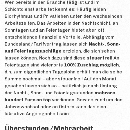
Wer bereits in der Branche tätig ist und im
Schichtdienst arbeitet kennt es: Häufig leiden
Biorhythmus und Privatleben unter den wechselnden
Arbeitszeiten. Das Arbeiten in der Nachtschicht, an
Sonntagen und an Feiertagen bietet aber oft
entscheidende finanzielle Vorteile. Abhängig vom
Bundesland/Tarifvertrag lassen sich
Nacht-, Sonn-
und Feiertagszuschläge
erzielen, die sich sehen
lassen können. Noch dazu sind diese
steuerfrei
! An
Feiertagen sind vielerorts
100% Zuschlag möglich
,
d.h. zum eigentlichen Tageslohn erhält man die selbe
Summe nochmal – aber steuerfrei! Auf den Monat
gesehen lassen sich so – natürlich je nach Umfang
der Nacht-, Sonn- und Feiertagsstunden
mehrere
hundert Euro on top
verdienen. Gerade rund um den
Jahreswechsel oder an Ostern kann das eine
lukrative Angelegenheit sein.
Überstunden/Mehrarbeit