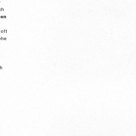
r
ch
hen
 oft
öhe
h
t