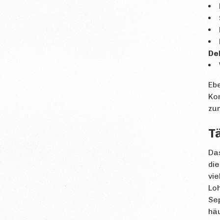
De
Ebe
Ko
zum
Tä
Das
die
vie
Loh
Se
häu