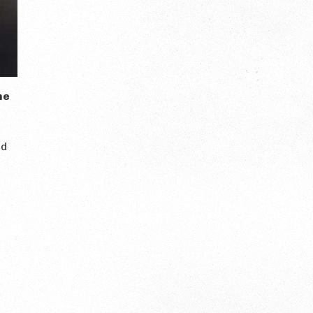
he
nd
.