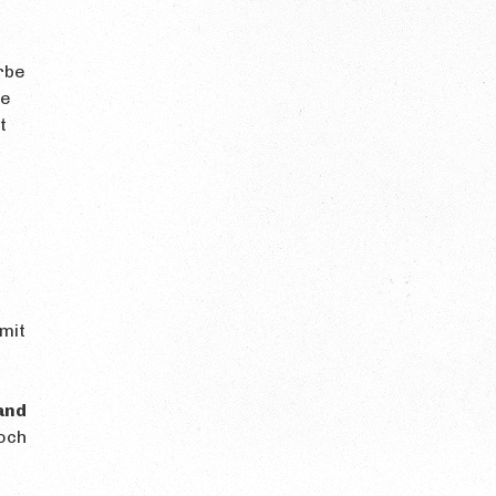
rbe
ie
t
mit
l
and
Noch