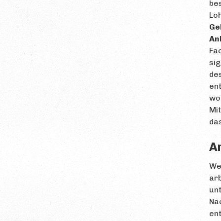
bes
Loh
Ge
An
Fac
sig
des
ent
wor
Mi
das
A
Wer
arb
unt
Nac
ent