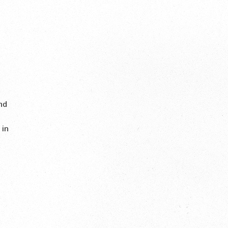
l
nd
 in