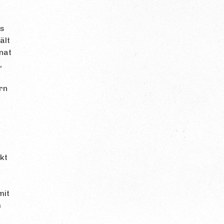
ts
ält
nat
,
rn
kt
mit
h
,