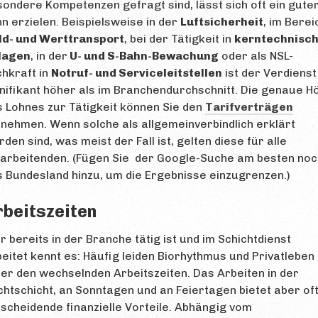
ondere Kompetenzen gefragt sind, lässt sich oft ein gute
n erzielen. Beispielsweise in der
Luftsicherheit
, im Berei
ld- und Werttransport
, bei der Tätigkeit in
kerntechnisc
lagen
, in der
U- und S-Bahn-Bewachung
oder als NSL-
hkraft in
Notruf- und Serviceleitstellen
ist der Verdienst
nifikant höher als im Branchendurchschnitt. Die genaue H
 Lohnes zur Tätigkeit können Sie den
Tarifverträgen
nehmen. Wenn solche als allgemeinverbindlich erklärt
den sind, was meist der Fall ist, gelten diese für alle
tarbeitenden. (Fügen Sie der Google-Suche am besten noc
 Bundesland hinzu, um die Ergebnisse einzugrenzen.)
rbeitszeiten
 bereits in der Branche tätig ist und im Schichtdienst
eitet kennt es: Häufig leiden Biorhythmus und Privatleben
er den wechselnden Arbeitszeiten. Das Arbeiten in der
htschicht, an Sonntagen und an Feiertagen bietet aber of
scheidende finanzielle Vorteile. Abhängig vom