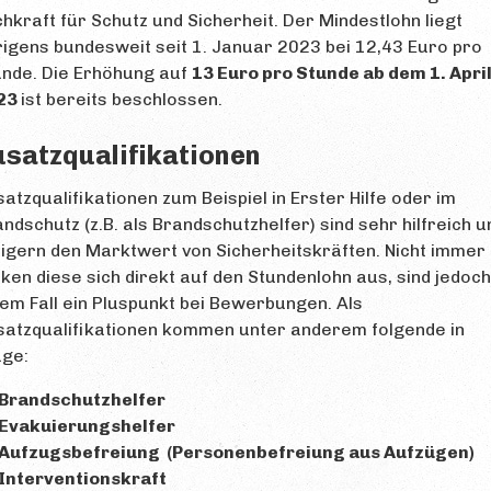
hkraft für Schutz und Sicherheit. Der Mindestlohn liegt
igens bundesweit seit 1. Januar 2023 bei 12,43 Euro pro
unde. Die Erhöhung auf
13 Euro pro Stunde ab dem 1. Apri
23
ist bereits beschlossen.
usatzqualifikationen
atzqualifikationen zum Beispiel in Erster Hilfe oder im
ndschutz (z.B. als Brandschutzhelfer) sind sehr hilfreich u
igern den Marktwert von Sicherheitskräften. Nicht immer
ken diese sich direkt auf den Stundenlohn aus, sind jedoch
em Fall ein Pluspunkt bei Bewerbungen. Als
satzqualifikationen kommen unter anderem folgende in
age:
Brandschutzhelfer
Evakuierungshelfer
Aufzugsbefreiung (Personenbefreiung aus Aufzügen)
Interventionskraft