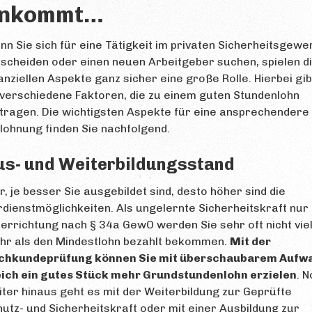
nkommt…
n Sie sich für eine Tätigkeit im privaten Sicherheitsgewe
scheiden oder einen neuen Arbeitgeber suchen, spielen d
anziellen Aspekte ganz sicher eine große Rolle. Hierbei gib
verschiedene Faktoren, die zu einem guten Stundenlohn
tragen. Die wichtigsten Aspekte für eine ansprechendere
lohnung finden Sie nachfolgend.
us- und Weiterbildungsstand
r, je besser Sie ausgebildet sind, desto höher sind die
dienstmöglichkeiten. Als ungelernte Sicherheitskraft nur 
errichtung nach § 34a GewO werden Sie sehr oft nicht vie
hr als den Mindestlohn bezahlt bekommen.
Mit der
chkundeprüfung können Sie mit überschaubarem Aufw
eich ein gutes Stück mehr Grundstundenlohn erzielen
. 
ter hinaus geht es mit der Weiterbildung zur Geprüfte
utz- und Sicherheitskraft oder mit einer Ausbildung zur