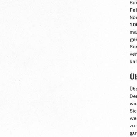
Bu
Fe
No
10
ma
ges
So
ve
kan
Ü
Übe
De
wi
Si
wer
zu
gut