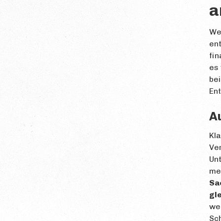
a
Wen
ent
fin
es 
bei
Ent
A
Kla
Ver
Unt
me
Sa
gl
wei
Sch