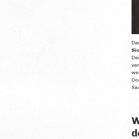
Dar
Si
Den
ve
wen
Doc
Sa
W
d