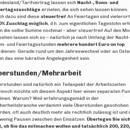
ndesland/Tarifvertrag lassen sich
Nacht-, Sonn- und
iertagszuschläge
erzielen, die sich sehen lassen können.
ch dazu sind diese
steuerfrei
! An Feiertagen sind vieleror
0% Zuschlag möglich
, d.h. zum eigentlichen Tageslohn erh
n die selbe Summe nochmal – aber steuerfrei! Auf den Mo
ehen lassen sich so – natürlich je nach Umfang der Nacht-
nn- und Feiertagsstunden
mehrere hundert Euro on top
rdienen. Gerade rund um den Jahreswechsel oder an Oste
n das eine lukrative Angelegenheit sein.
berstunden/Mehrarbeit
rstunden sind natürlich ein Teilaspekt der Arbeitszeiten.
nnoch möchte ich diesem Aspekt hier einen separaten Pun
dmen. Warum? Weil erfahrungsgemäß in der
cherheitsbranche verdammt viele Überstunden geschoben
den, oft auch deutlich mehr als rechtlich zulässig ist und 
 wenig Pausen zwischen den Einsätzen.
Überlegen Sie sic
, ob Sie das mitmachen wollen und tatsächlich 200, 220