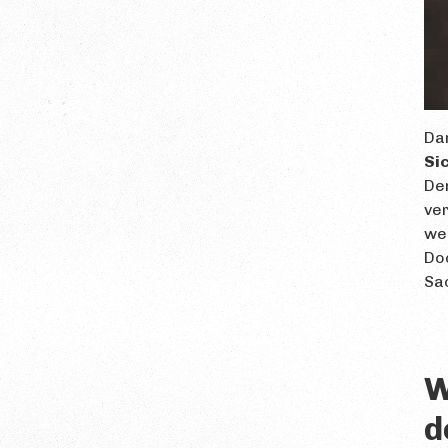
Dar
Si
Den
ve
wen
Doc
Sa
W
d