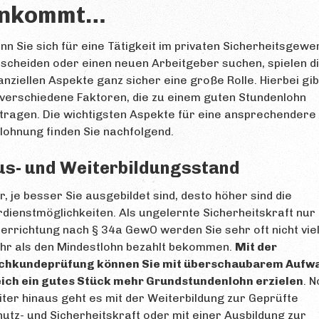
nkommt…
n Sie sich für eine Tätigkeit im privaten Sicherheitsgewe
scheiden oder einen neuen Arbeitgeber suchen, spielen d
anziellen Aspekte ganz sicher eine große Rolle. Hierbei gib
verschiedene Faktoren, die zu einem guten Stundenlohn
tragen. Die wichtigsten Aspekte für eine ansprechendere
lohnung finden Sie nachfolgend.
us- und Weiterbildungsstand
r, je besser Sie ausgebildet sind, desto höher sind die
dienstmöglichkeiten. Als ungelernte Sicherheitskraft nur 
errichtung nach § 34a GewO werden Sie sehr oft nicht vie
hr als den Mindestlohn bezahlt bekommen.
Mit der
chkundeprüfung können Sie mit überschaubarem Aufw
eich ein gutes Stück mehr Grundstundenlohn erzielen
. 
ter hinaus geht es mit der Weiterbildung zur Geprüfte
utz- und Sicherheitskraft oder mit einer Ausbildung zur