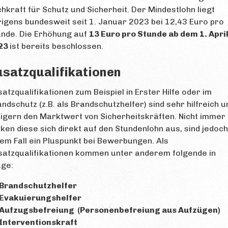
hkraft für Schutz und Sicherheit. Der Mindestlohn liegt
igens bundesweit seit 1. Januar 2023 bei 12,43 Euro pro
unde. Die Erhöhung auf
13 Euro pro Stunde ab dem 1. Apri
23
ist bereits beschlossen.
usatzqualifikationen
atzqualifikationen zum Beispiel in Erster Hilfe oder im
ndschutz (z.B. als Brandschutzhelfer) sind sehr hilfreich u
igern den Marktwert von Sicherheitskräften. Nicht immer
ken diese sich direkt auf den Stundenlohn aus, sind jedoch
em Fall ein Pluspunkt bei Bewerbungen. Als
satzqualifikationen kommen unter anderem folgende in
age:
Brandschutzhelfer
Evakuierungshelfer
Aufzugsbefreiung (Personenbefreiung aus Aufzügen)
Interventionskraft