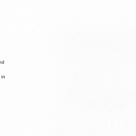
l
nd
 in