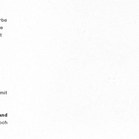
rbe
ie
t
mit
l
and
Noch