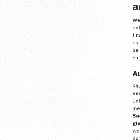
a
Wen
ent
fin
es 
bei
Ent
A
Kla
Ver
Unt
me
Sa
gl
wei
Sch