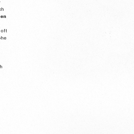
r
ch
hen
 oft
öhe
h
t