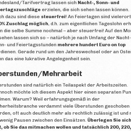
ndesland/Tarifvertrag lassen sich
Nacht-, Sonn- und
iertagszuschläge
erzielen, die sich sehen lassen können.
ch dazu sind diese
steuerfrei
! An Feiertagen sind vieleror
0% Zuschlag möglich
, d.h. zum eigentlichen Tageslohn erh
n die selbe Summe nochmal – aber steuerfrei! Auf den Mo
ehen lassen sich so – natürlich je nach Umfang der Nacht-
nn- und Feiertagsstunden
mehrere hundert Euro on top
rdienen. Gerade rund um den Jahreswechsel oder an Oste
n das eine lukrative Angelegenheit sein.
berstunden/Mehrarbeit
rstunden sind natürlich ein Teilaspekt der Arbeitszeiten.
nnoch möchte ich diesem Aspekt hier einen separaten Pun
dmen. Warum? Weil erfahrungsgemäß in der
cherheitsbranche verdammt viele Überstunden geschoben
den, oft auch deutlich mehr als rechtlich zulässig ist und 
 wenig Pausen zwischen den Einsätzen.
Überlegen Sie sic
, ob Sie das mitmachen wollen und tatsächlich 200, 220