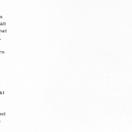
ts
ält
nat
,
rn
kt
mit
h
,