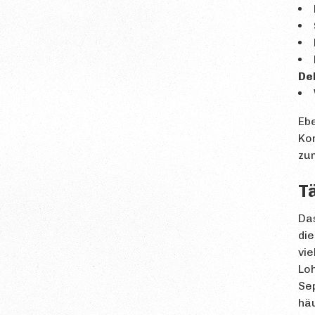
De
Ebe
Ko
zum
Tä
Das
die
vie
Loh
Se
häu