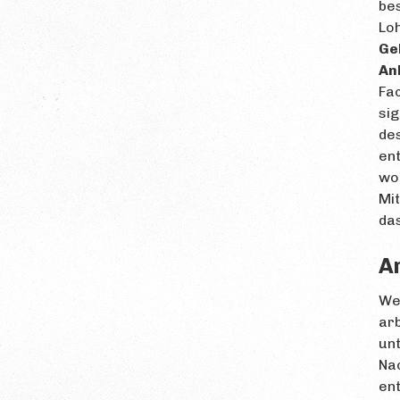
bes
Loh
Ge
An
Fac
sig
des
ent
wor
Mi
das
A
Wer
arb
unt
Nac
ent