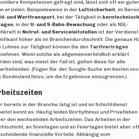
ondere Kompetenzen gefragt sind, lässt sich oft ein gute
n erzielen. Beispielsweise in der
Luftsicherheit
, im Berei
ld- und Werttransport
, bei der Tätigkeit in
kerntechnisc
lagen
, in der
U- und S-Bahn-Bewachung
oder als NSL-
hkraft in
Notruf- und Serviceleitstellen
ist der Verdienst
nifikant höher als im Branchendurchschnitt. Die genaue H
 Lohnes zur Tätigkeit können Sie den
Tarifverträgen
nehmen. Wenn solche als allgemeinverbindlich erklärt
den sind, was meist der Fall ist, gelten diese für alle
tarbeitenden. (Fügen Sie der Google-Suche am besten noc
 Bundesland hinzu, um die Ergebnisse einzugrenzen.)
rbeitszeiten
 bereits in der Branche tätig ist und im Schichtdienst
eitet kennt es: Häufig leiden Biorhythmus und Privatleben
er den wechselnden Arbeitszeiten. Das Arbeiten in der
htschicht, an Sonntagen und an Feiertagen bietet aber of
scheidende finanzielle Vorteile. Abhängig vom