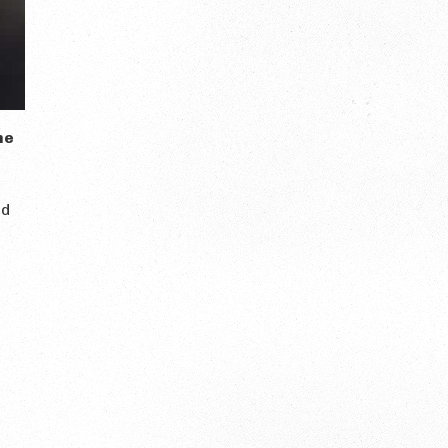
he
nd
.