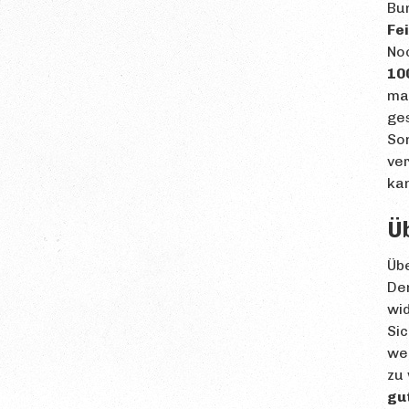
Bu
Fe
No
10
ma
ges
So
ve
kan
Ü
Übe
De
wi
Si
wer
zu
gut