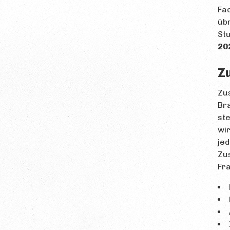
Fac
übr
St
20
Z
Zus
Bra
ste
wir
jed
Zu
Fr