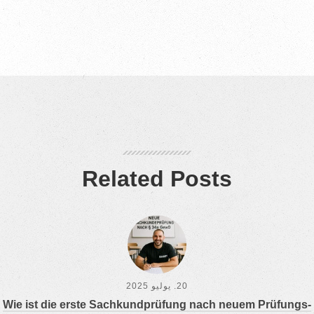
Rela­ted Posts
20. يوليو 2025
Wie ist die ers­te Sach­kund­prü­fung nach neu­em Prü­fungs­