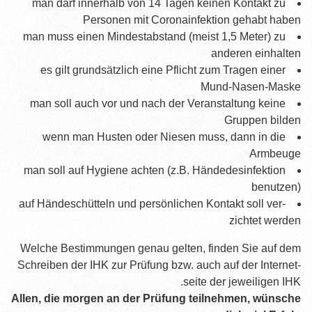
man darf inner­halb von 14 Tagen kei­nen Kon­takt zu
أماكن الفحص
Per­so­nen mit Coro­na­in­fek­ti­on gehabt haben
man muss einen Min­dest­ab­stand (meist 1,5 Meter) zu
مواعيد الامتحانات
ande­ren einhalten
إجراءات الفحص
es gilt grund­sätz­lich eine Pflicht zum Tra­gen einer
Mund-Nasen-Maske
التقييم
man soll auch vor und nach der Ver­an­stal­tung kei­ne
Grup­pen bilden
التكرار
wenn man Hus­ten oder Nie­sen muss, dann in die
الشهادة
Armbeuge
man soll auf Hygie­ne ach­ten (z.B. Hän­de­des­in­fek­ti­on
القانون
benutzen)
auf Hän­de­schüt­teln und per­sön­li­chen Kon­takt soll ver­
الأسئلة
zich­tet werden
الأسئلة المتداولة
Wel­che Bestim­mun­gen genau gel­ten, fin­den Sie auf dem
المنتدى
Schrei­ben der IHK zur Prü­fung bzw. auch auf der Inter­net­
sei­te der jewei­li­gen IHK.
مسرد المصطلحات
Allen, die mor­gen an der Prü­fung teil­neh­men, wün­sche