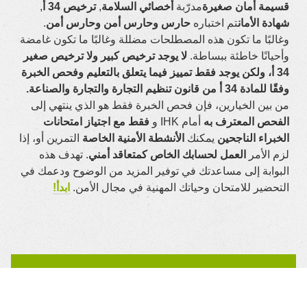
قسيمة أمان صغيرة
مدرّبة
أخصائي السلامة
,
ترخيص 34 أ
,
شهادة الأمان
تم اختباره
حارس وحارس أمن وحارس أمن
.
وغالبًا ما تكون هذه المصطلحات مضللة وغالبًا ما تكون غامضة
وأحيانًا خاطئة ببساطة.
لا يوجد ترخيص كبير ولا ترخيص صغير
34 أ، ولكن يوجد فقط تمييز فيما يتعلق بالتعليم وفحص الخبرة
وفقًا للمادة 34 أ من قانون تنظيم التجارة والتجارة والصناعة.
من بين الخيارين، فإن فحص الخبرة فقط هو الذي ينتهي إلى
الفحص المعترف به
أمام IHK و
فقط مع اجتياز امتحانات
الخبراء الناجحين
يمكنك
الأنشطة الأمنية الخاصة
التمرين أو، إذا
لزم الأمر
العمل لحسابك الخاص كمتعاقد أمني
. تهدف هذه
البوابة إلى مساعدتك في توفير المزيد من الوضوح ودعمك في
التحضير للامتحان وحياتك المهنية في مجال الأمن.
ابدأ!
هل لديك سؤال حول الفحص؟