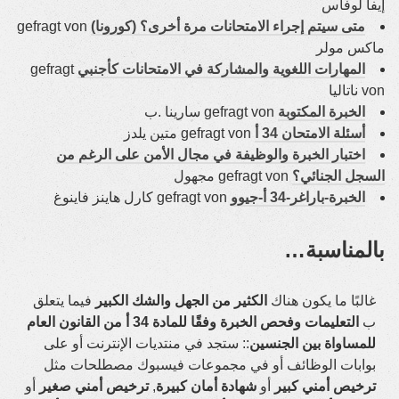
إيفا لوفاس
متى سيتم إجراء الامتحانات مرة أخرى؟ (كورونا)
gefragt von
ماكس مولر
المهارات اللغوية والمشاركة في الامتحانات كأجنبي
gefragt
von ناتاليا
الخبرة المكتوبة
gefragt von سارينا .ب
أسئلة الامتحان 34 أ
gefragt von متين يلدز
اختبار الخبرة والوظيفة في مجال الأمن على الرغم من
السجل الجنائي؟
gefragt von مجهول
الخبرة-باراغر-34 أ‑جيوو
gefragt von كارل هاينز فاينوغ
بالمناسبة…
غالبًا ما يكون هناك
الكثير من الجهل والشك الكبير
فيما يتعلق
ب
التعليمات وفحص الخبرة وفقًا للمادة 34 أ من القانون العام
للمساواة بين الجنسين
:: ستجد في منتديات الإنترنت أو على
بوابات الوظائف أو في مجموعات فيسبوك مصطلحات مثل
ترخيص أمني كبير
أو
شهادة أمان كبيرة
,
ترخيص أمني صغير
أو