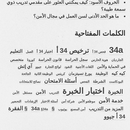
الخروف الأسود: كيف يمكنني العثور على مقدمي تدريب ذوي
سمعة طيبة؟
ما هو الحد الأدنى لسن العمل في مجال الأمن؟
الكلمات المفتاحية
34a
ترخيص 34 أ
التعليم
اختبار 34 أ
فحص 34 أ
العمل
سجل الحراسة
قانون الحراسة
متخصص
الجارديان
هوية الحارس
كورونا
آي إتش
في الحماية والأمن
اللغات الأجنبية
النقود
لوائح التجارة
جيوو
كيه كيه
الوظيفة
يورغ تسيتزمان
كريتس
الوظيفة الثانية
الجائحة
أسئلة الامتحان
الشرطة
البودكاست
الفحص
نصائح للامتحانات
اختبار الخبرة
الخبرة
الأمن
التدريب
مستقل
الأمن
خدمة الأمن
موظفو الأمن
شركة أمن
أسئلة الاختبار
الإرشادات
التحضير
§ الفقرة
§ 34a
المزيد من التدريب
أمن المصنع
يوتيوب
§34a
34 أ جيوو