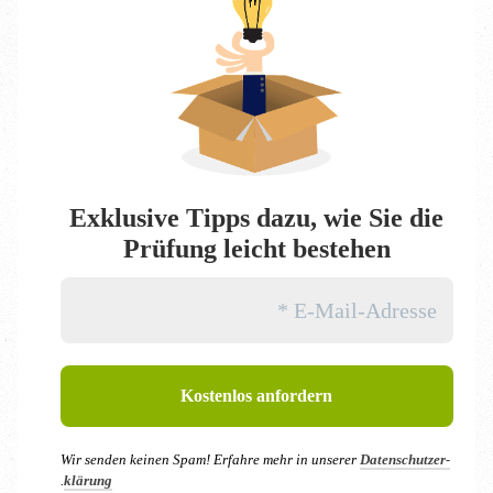
Exklu­si­ve Tipps dazu, wie Sie die
Prü­fung leicht bestehen
Wir sen­den kei­nen Spam! Erfah­re mehr in unse­rer
Daten­schutz­er­
.
klä­rung