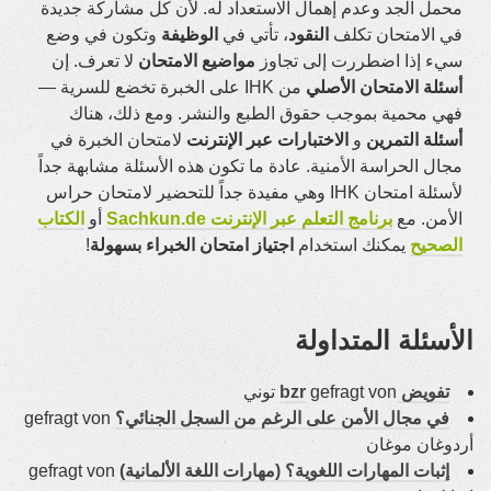
محمل الجد وعدم إهمال الاستعداد له. لأن كل مشاركة جديدة
في الامتحان تكلف
النقود
، تأتي في
الوظيفة
وتكون في وضع
سيء إذا اضطررت إلى تجاوز
مواضيع الامتحان
لا تعرف. إن
أسئلة الامتحان الأصلي
من IHK على الخبرة تخضع للسرية —
فهي محمية بموجب حقوق الطبع والنشر. ومع ذلك، هناك
أسئلة التمرين
و
الاختبارات عبر الإنترنت
لامتحان الخبرة في
مجال الحراسة الأمنية. عادة ما تكون هذه الأسئلة مشابهة جداً
لأسئلة امتحان IHK وهي مفيدة جداً للتحضير لامتحان حراس
الأمن. مع
برنامج التعلم عبر الإنترنت Sachkun.de
أو
الكتاب
الصحيح
يمكنك استخدام
اجتياز امتحان الخبراء بسهولة
!
الأسئلة المتداولة
تفويض bzr
gefragt von توني
في مجال الأمن على الرغم من السجل الجنائي؟
gefragt von
أردوغان موغان
إثبات المهارات اللغوية؟ (مهارات اللغة الألمانية)
gefragt von