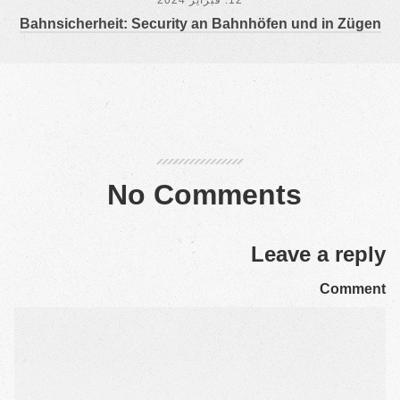
12. فبراير 2024
Bahn­si­cher­heit: Secu­ri­ty an Bahn­hö­fen und in Zügen
No Comments
Lea­ve a rep­ly
Com­ment