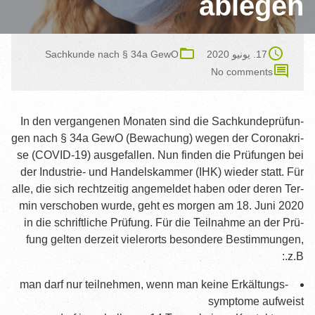
ablegen
نصائح عامة
المؤلفات
17. يونيو 2020
Sach­kun­de nach § 34a GewO
No comm­ents
التعلّم والبطاقات التعليمية
الدورات التدريبية عبر الإنترنت
In den ver­gan­ge­nen Mona­ten sind die Sach­kun­de­prü­fun­
الدورات التدريبية في الفصول الدراسية
gen nach § 34a GewO (Bewa­chung) wegen der Coro­na­kri­
se (COVID-19) aus­ge­fal­len. Nun fin­den die Prü­fun­gen bei
الفحص
der Indus­trie- und Han­dels­kam­mer (IHK) wie­der statt. Für
قصير ولطيف
alle, die sich recht­zei­tig ange­mel­det haben oder deren Ter­
min ver­scho­ben wur­de, geht es mor­gen am 18. Juni 2020
المتطلبات الأساسية
in die schrift­li­che Prü­fung. Für die Teil­nah­me an der Prü­
fung gel­ten der­zeit vie­ler­orts beson­de­re Bestim­mun­gen,
المواضيع والمحتويات
z.B.:
التسجيل للامتحان
man darf nur teil­neh­men, wenn man kei­ne Erkäl­tungs­
رسوم الامتحانات
sym­pto­me aufweist