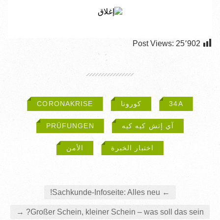
Post Views:
25٬902
34A
كورونا
CORO­NA­KRI­SE
آي إتش كيه كيه
PRÜ­FUN­GEN
اختبار الخبرة
الأمن
Sach­kun­de-Info­sei­te: Alles neu!
←
→
Gro­ßer Schein, klei­ner Schein – was soll das sein?