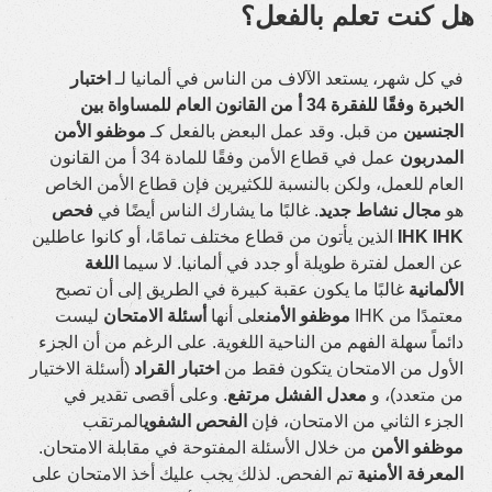
هل كنت تعلم بالفعل؟
في كل شهر، يستعد الآلاف من الناس في ألمانيا لـ
اختبار
الخبرة وفقًا للفقرة 34 أ من القانون العام للمساواة بين
الجنسين
من قبل. وقد عمل البعض بالفعل كـ
موظفو الأمن
المدربون
عمل في قطاع الأمن وفقًا للمادة 34 أ من القانون
العام للعمل، ولكن بالنسبة للكثيرين فإن قطاع الأمن الخاص
هو
مجال نشاط جديد
. غالبًا ما يشارك الناس أيضًا في
فحص
IHK IHK
الذين يأتون من قطاع مختلف تمامًا، أو كانوا عاطلين
عن العمل لفترة طويلة أو جدد في ألمانيا. لا سيما
اللغة
الألمانية
غالبًا ما يكون عقبة كبيرة في الطريق إلى أن تصبح
معتمدًا من IHK
موظفو الأمن
على أنها
أسئلة الامتحان
ليست
دائماً سهلة الفهم من الناحية اللغوية. على الرغم من أن الجزء
الأول من الامتحان يتكون فقط من
اختبار القراد
(أسئلة الاختيار
من متعدد)، و
معدل الفشل مرتفع
. وعلى أقصى تقدير في
الجزء الثاني من الامتحان، فإن
الفحص الشفوي
المرتقب
موظفو الأمن
من خلال الأسئلة المفتوحة في مقابلة الامتحان.
المعرفة الأمنية
تم الفحص. لذلك يجب عليك أخذ الامتحان على