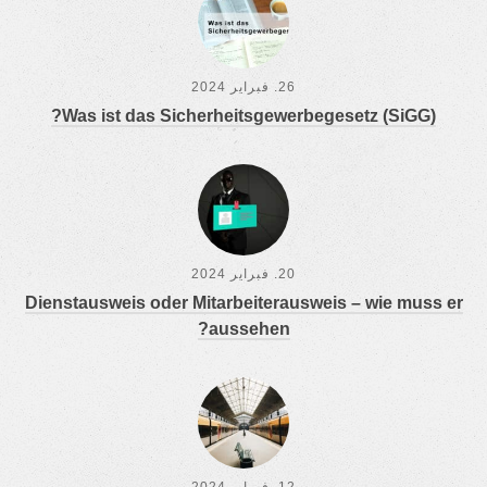
26. فبراير 2024
Was ist das Sicher­heits­ge­wer­be­ge­setz (SiGG)?
20. فبراير 2024
Dienst­aus­weis oder Mit­ar­bei­ter­aus­weis – wie muss er
aussehen?